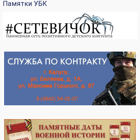
без такового и с ограничением свободы на срок от
Памятки УБК
одного года до двух лет или пожизненным лишением
свободы.
Ст. 206 Захват заложника - Пожизненное лишение
свободы
Ст. 207 Заведомо ложное сообщение об акте
терроризма - Лишение свободы на срок до десяти лет.
Ст. 280 Публичные призывы к осуществлению
экстремистской деятельности - Лишение свободы на
срок до пяти лет с лишением права занимать
определенные должности или заниматься
определенной деятельностью на срок до трех лет
Ст. 280.1 Публичные призывы к осуществлению
действий, направленных на нарушение территориальной
целостности РФ - лишение свободы на срок о пяти лет
с лишением права занимать определенные должности
или заниматься определенной деятельностью на срок
до трех лет
Ст. 282. Возбуждение ненависти либо вражды, а равно
унижение человеческого достоинства - Лишение
свободы на срок до шести лет.