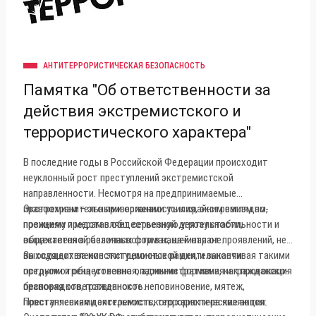
АНТИТЕРРОРИСТИЧЕСКАЯ БЕЗОПАСНОСТЬ
Памятка "Об ответственности за
действия экстремистского и
террористического характера"
В последние годы в Российской Федерации происходит
неуклонный рост преступлений экстремистской
направленности. Несмотря на предпринимаемые
правоохранительными органами усилия, экстремизм по-
Экстремизм – это приверженность к крайним взглядам,
прежнему представляет серьезную угрозу стабильности и
позициям и мерам в общественной деятельности,
общественной безопасности в нашей стране.
выражается в различных формах, начиная от проявлений, не
выходящих за конституционные рамки, и заканчивая такими
За осуществление экстремистской деятельности
острыми и общественно опасными формами, как провокация
предусмотрена уголовная, административная и гражданско-
беспорядков, гражданское неповиновение, мятеж,
правовая ответственность.
повстанческая деятельность, террористические акции.
Преступлениями экстремистского характера являются: